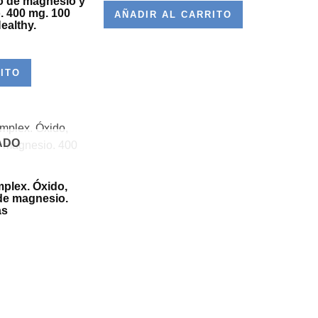
o de magnesio y
. 400 mg. 100
AÑADIR AL CARRITO
ealthy.
ITO
ADO
plex. Óxido,
 de magnesio.
as