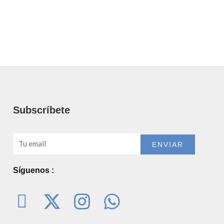
Subscríbete
Email
ENVIAR
Síguenos :
I
X
I
W
c
-
n
h