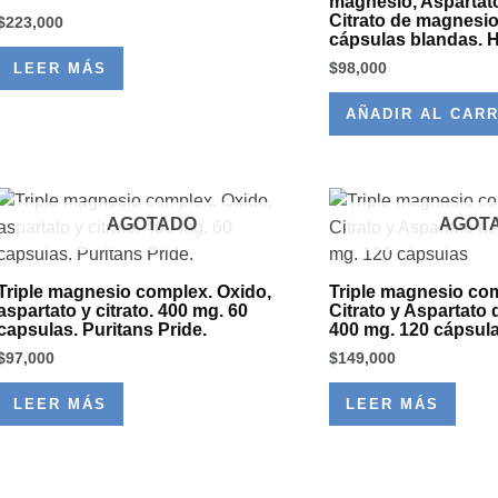
magnesio, Aspartat
Citrato de magnesio
$
223,000
cápsulas blandas. H
$
98,000
LEER MÁS
AÑADIR AL CARR
AGOTADO
AGOT
Triple magnesio complex. Oxido,
Triple magnesio com
aspartato y citrato. 400 mg. 60
Citrato y Aspartato
capsulas. Puritans Pride.
400 mg. 120 cápsul
$
97,000
$
149,000
LEER MÁS
LEER MÁS