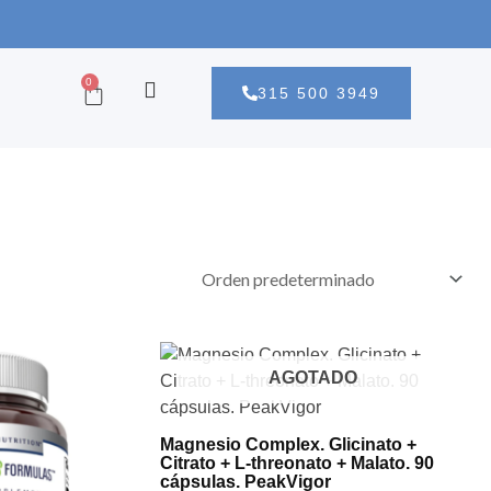
CART
0
315 500 3949
AGOTADO
Magnesio Complex. Glicinato +
Citrato + L-threonato + Malato. 90
cápsulas. PeakVigor