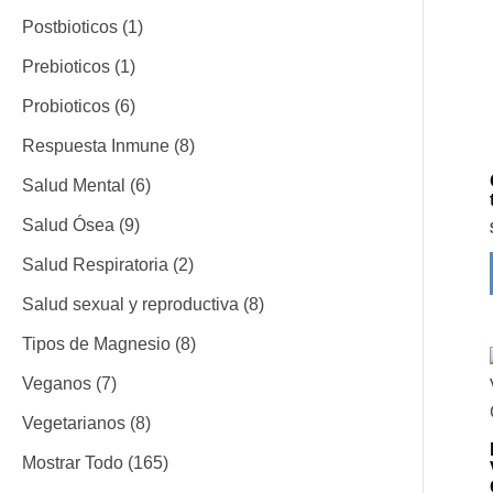
o
o
o
t
t
t
o
o
o
o
o
o
t
o
c
t
o
t
o
o
o
o
t
t
t
t
t
o
o
t
t
Postbioticos
1
s
s
o
o
o
s
s
s
s
o
s
t
o
s
o
s
s
s
s
o
o
o
o
o
s
s
o
o
Prebioticos
1
s
s
s
s
o
s
s
s
s
s
s
s
s
s
Probioticos
6
s
Respuesta Inmune
8
Salud Mental
6
Salud Ósea
9
Salud Respiratoria
2
Salud sexual y reproductiva
8
Tipos de Magnesio
8
Veganos
7
Vegetarianos
8
Mostrar Todo
165