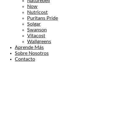
Naturebell
Now
Nutricost
Puritans Pride
Solgar
Swanson
Vitacost
Wallgreens
Aprende Más
Sobre Nosotros
Contacto