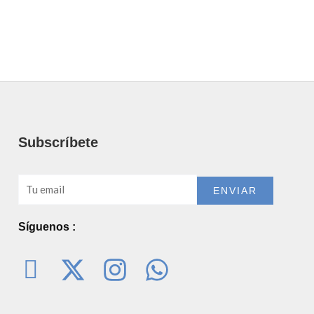
Subscríbete
Email
ENVIAR
Síguenos :
I
X
I
W
c
-
n
h