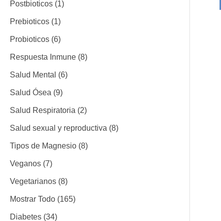
o
o
o
t
t
t
o
o
o
o
o
o
t
o
c
t
o
t
o
o
o
o
t
t
t
t
t
o
o
t
t
Postbioticos
1
s
s
o
o
o
s
s
s
s
o
s
t
o
s
o
s
s
s
s
o
o
o
o
o
s
s
o
o
Prebioticos
1
s
s
s
s
o
s
s
s
s
s
s
s
s
s
Probioticos
6
s
Respuesta Inmune
8
Salud Mental
6
Salud Ósea
9
Salud Respiratoria
2
Salud sexual y reproductiva
8
Tipos de Magnesio
8
Veganos
7
Vegetarianos
8
Mostrar Todo
165
Diabetes
34