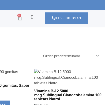
CART
0
315 500 3949
0 gomitas. Sabor
Vitamina B-12.5000
mcg.Sublingual.Cianocobalamina.100
tabletas.Natrol.
$
116,000