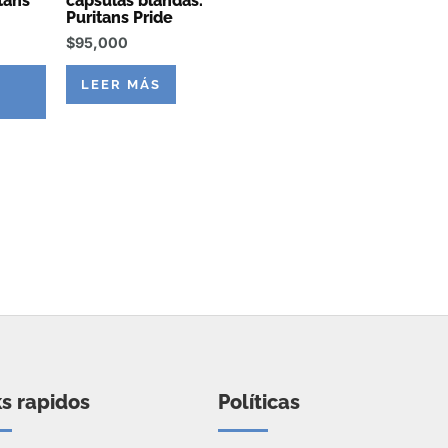
tans
capsulas blandas.
Puritans Pride
$
95,000
L
LEER MÁS
ks rapidos
Políticas