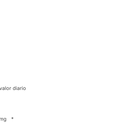
lor diario
mg *