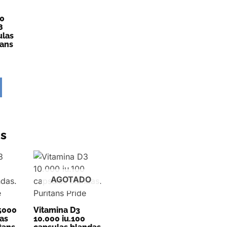
00
8
ulas
tans
s
AGOTADO
5000
Vitamina D3
las
10.000 iu.100