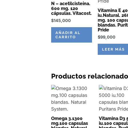
N – acetilcisteína.
600 mg. 120
Vitamina E 4
cápsulas. Vitacost.
iu.Natural. 26
mg. 100 caps
$
145,000
blandas. Puri
Pride
AÑADIR AL
$
99,000
CARRITO
LEER MÁS
Productos relacionado
Omega 3.1300
Vitamina D3 
mg.100 capsulas
iu.100 capsu