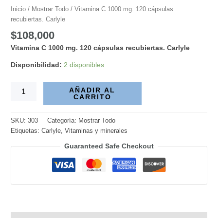
cantidad
Inicio
/
Mostrar Todo
/ Vitamina C 1000 mg. 120 cápsulas
recubiertas. Carlyle
$
108,000
Vitamina C 1000 mg. 120 cápsulas recubiertas. Carlyle
Disponibilidad:
2 disponibles
AÑADIR AL
CARRITO
SKU:
303
Categoría:
Mostrar Todo
Etiquetas:
Carlyle
,
Vitaminas y minerales
Guaranteed Safe Checkout