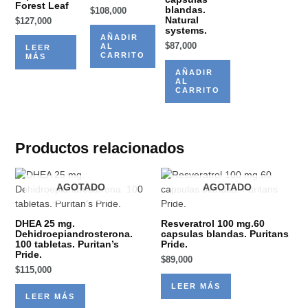
Forest Leaf
blandas.
$
108,000
Natural
$
127,000
systems.
AÑADIR
$
87,000
AL
LEER
CARRITO
MÁS
AÑADIR
AL
CARRITO
Productos relacionados
AGOTADO
AGOTADO
DHEA 25 mg.
Resveratrol 100 mg.60
Dehidroepiandrosterona.
capsulas blandas. Puritans
100 tabletas. Puritan’s
Pride.
Pride.
$
89,000
$
115,000
LEER MÁS
LEER MÁS