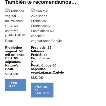
También te recomendamos…
AGOTADO
Probiotico
Probiotic. 25
vaginal. 50
billones.
mil millones
Prebiótico –
CFU. 60
Probióticos
cápsulas.
y
Nature’s
Postbióticos.60
Peak.
cápsulas
vegetarianas.Carlyle
$
104,000
$
122,000
LEER
MÁS
AÑADIR
AL
CARRITO