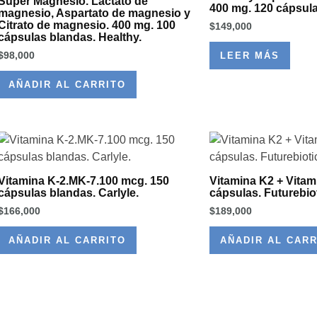
Super Magnesio. Lactato de
400 mg. 120 cápsul
magnesio, Aspartato de magnesio y
Citrato de magnesio. 400 mg. 100
$
149,000
cápsulas blandas. Healthy.
$
98,000
LEER MÁS
AÑADIR AL CARRITO
Vitamina K-2.MK-7.100 mcg. 150
Vitamina K2 + Vitam
cápsulas blandas. Carlyle.
cápsulas. Futurebiot
$
166,000
$
189,000
AÑADIR AL CARRITO
AÑADIR AL CARR