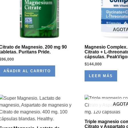
AGOT
Citrato de Magnesio. 200 mg 90
Magnesio Complex. 
tabletas. Puritans Pride.
Citrato + L-threonat
cápsulas. PeakVigo
$
96,000
$
144,000
AÑADIR AL CARRITO
LEER MÁS
AGOT
Triple magnesio com
Citrato y Aspartato