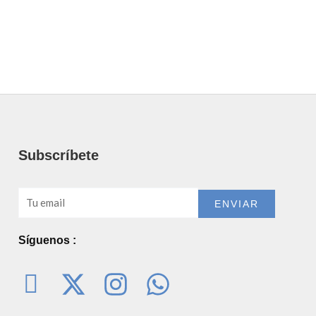
Subscríbete
Email
ENVIAR
Síguenos :
I
X
I
W
c
-
n
h