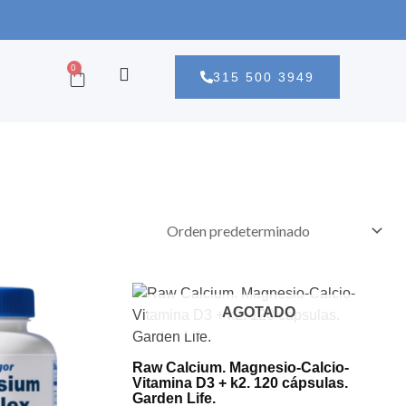
CART
0
315 500 3949
AGOTADO
Raw Calcium. Magnesio-Calcio-
Vitamina D3 + k2. 120 cápsulas.
Garden Life.