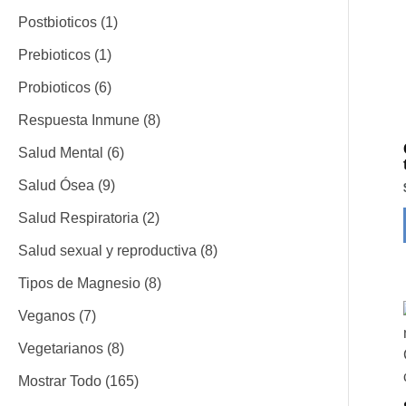
o
o
o
t
t
t
o
o
o
o
o
o
t
o
c
t
o
t
o
o
o
o
t
t
t
t
t
o
o
t
t
Postbioticos
1
s
s
o
o
o
s
s
s
s
o
s
t
o
s
o
s
s
s
s
o
o
o
o
o
s
s
o
o
Prebioticos
1
s
s
s
s
o
s
s
s
s
s
s
s
s
s
Probioticos
6
s
Respuesta Inmune
8
Salud Mental
6
Salud Ósea
9
Salud Respiratoria
2
Salud sexual y reproductiva
8
Tipos de Magnesio
8
Veganos
7
Vegetarianos
8
Mostrar Todo
165