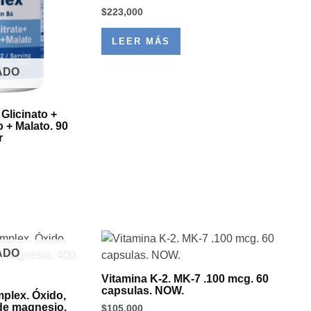
$
223,000
LEER MÁS
ADO
Glicinato +
o + Malato. 90
r
ADO
Vitamina K-2. MK-7 .100 mcg. 60
capsulas. NOW.
plex. Óxido,
 de magnesio.
$
105,000