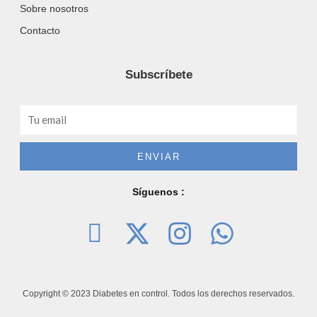
Sobre nosotros
Contacto
Subscríbete
Email
ENVIAR
Síguenos :
I
X
I
W
c
-
n
h
o
t
s
a
Copyright © 2023 Diabetes en control. Todos los derechos reservados.
n
w
t
t