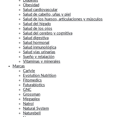
Diabetes
Obesidad
Salud cardiovascular
Salud de cabello, uñas y piel
Salud de los huesos, articulaciones y músculos
Salud del higado
Salud de los ojos
Salud del cerebro y cognitiva
Salud digestiva
Salud hormonal
Salud inmunológica
Salud vías urinarias
Sueño y relajación
Vitaminas y minerales
Marcas
Carlyle
Evolution Nutrition
Fitomedics
Futurabiotics
GNC
Grossman
Megaplex
Natrol
Natural System
Naturebell