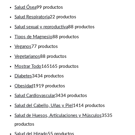
Salud Ósea
9
9 productos
Salud Respiratoria
2
2 productos
Salud sexual y reproductiva
8
8 productos
Tipos de Magnesio
8
8 productos
Veganos
7
7 productos
Vegetarianos
8
8 productos
Mostrar Todo
165
165 productos
Diabetes
34
34 productos
Obesidad
19
19 productos
Salud Cardiovascular
34
34 productos
Salud del Cabello, Uñas y Piel
14
14 productos
Salud de Huesos, Articulaciones y Músculos
35
35
productos
Salud del Hígado
5
5 productos