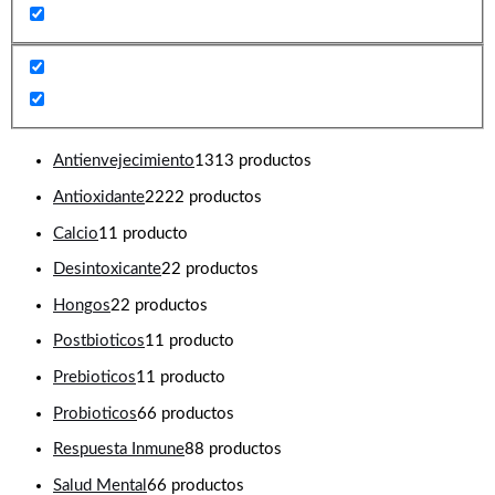
Antienvejecimiento
13
13 productos
Antioxidante
22
22 productos
Calcio
1
1 producto
Desintoxicante
2
2 productos
Hongos
2
2 productos
Postbioticos
1
1 producto
Prebioticos
1
1 producto
Probioticos
6
6 productos
Respuesta Inmune
8
8 productos
Salud Mental
6
6 productos