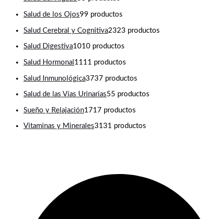
Salud de los Ojos
9
9 productos
Salud Cerebral y Cognitiva
23
23 productos
Salud Digestiva
10
10 productos
Salud Hormonal
11
11 productos
Salud Inmunológica
37
37 productos
Salud de las Vías Urinarias
5
5 productos
Sueño y Relajación
17
17 productos
Vitaminas y Minerales
31
31 productos