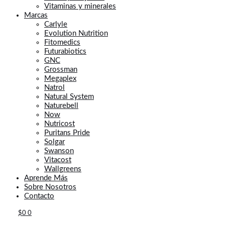
Vitaminas y minerales
Marcas
Carlyle
Evolution Nutrition
Fitomedics
Futurabiotics
GNC
Grossman
Megaplex
Natrol
Natural System
Naturebell
Now
Nutricost
Puritans Pride
Solgar
Swanson
Vitacost
Wallgreens
Aprende Más
Sobre Nosotros
Contacto
$
0
0