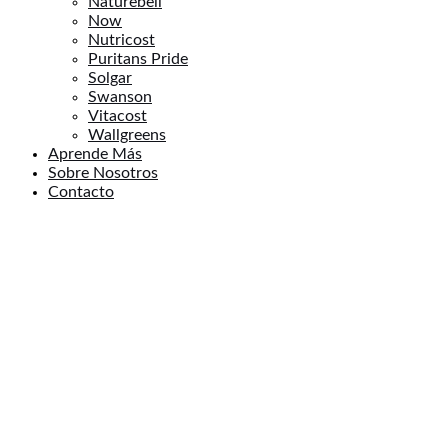
Naturebell
Now
Nutricost
Puritans Pride
Solgar
Swanson
Vitacost
Wallgreens
Aprende Más
Sobre Nosotros
Contacto