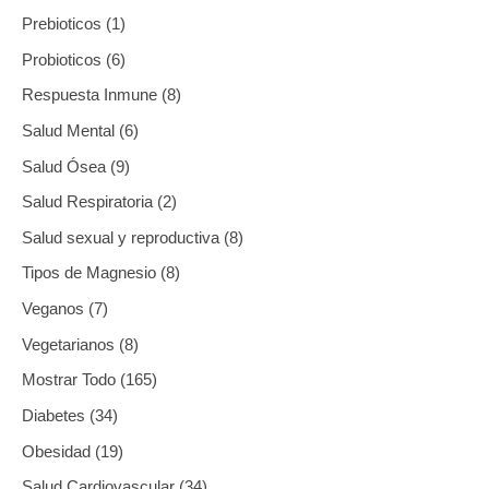
s
s
o
o
s
s
s
s
o
s
t
o
s
o
s
s
s
s
o
o
o
o
o
s
s
o
o
o
Prebioticos
1
s
s
s
o
s
s
s
s
s
s
s
s
s
s
Probioticos
6
s
Respuesta Inmune
8
Salud Mental
6
Salud Ósea
9
Salud Respiratoria
2
Salud sexual y reproductiva
8
Tipos de Magnesio
8
Veganos
7
Vegetarianos
8
Mostrar Todo
165
Diabetes
34
Obesidad
19
Salud Cardiovascular
34